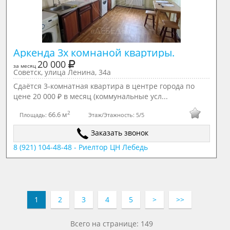
Аркенда 3х комнаной квартиры.
20 000
за месяц
Советск, улица Ленина, 34а
Сдаётся 3‑комнатная квартира в центре города по
цене 20 000 ₽ в месяц (коммунальные усл...
2
66.6 м
Площадь:
Этаж/Этажность:
5/5
Заказать звонок
8 (921) 104-48-48 - Риелтор ЦН Лебедь
1
2
3
4
5
>
>>
Всего на странице: 149