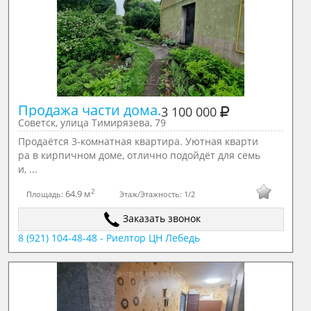
Продажа части дома.
3 100 000
Советск, улица Тимирязева, 79
Продаётся 3-комнатная квартира. Уютная кварти
ра в кирпичном доме, отлично подойдёт для семь
и, ...
2
64.9 м
Площадь:
Этаж/Этажность:
1/2
Заказать звонок
8 (921) 104-48-48 - Риелтор ЦН Лебедь