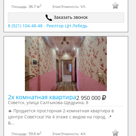
2
36.7 м
Площадь:
Этаж/Этажность:
5/5
Заказать звонок
8 (921) 104-48-48 - Риелтор ЦН Лебедь
2х комнатная квартира
2 950 000
Советск, улица Салтыкова-Щедрина, 8
🔥 Продается просторная 2-комнатная квартира в
центре Советска! На 4 этаже с видом на город. 📍
&...
2
59.6 м
Площадь:
Этаж/Этажность:
4/4